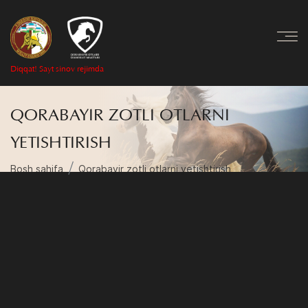
Diqqat! Sayt sinov rejimda
QORABAYIR ZOTLI OTLARNI
YETISHTIRISH
Bosh sahifa
Qorabayir zotli otlarni yetishtirish