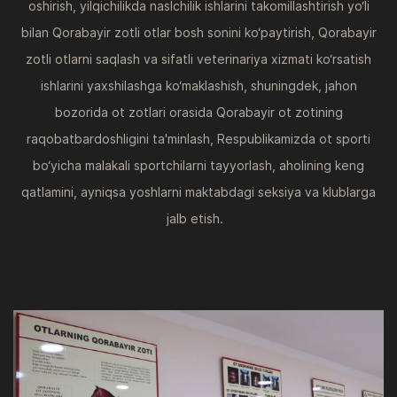
oshirish, yilqichilikda naslchilik ishlarini takomillashtirish yo‘li
bilan Qorabayir zotli otlar bosh sonini ko‘paytirish, Qorabayir
zotli otlarni saqlash va sifatli veterinariya xizmati ko‘rsatish
ishlarini yaxshilashga ko‘maklashish, shuningdek, jahon
bozorida ot zotlari orasida Qorabayir ot zotining
raqobatbardoshligini ta'minlash, Respublikamizda ot sporti
bo‘yicha malakali sportchilarni tayyorlash, aholining keng
qatlamini, ayniqsa yoshlarni maktabdagi seksiya va klublarga
jalb etish.