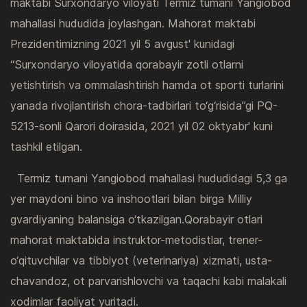
maktabi Surxondaryo viloyati Termiz tumani Yangiobod
mahallasi hududida joylashgan. Mahorat maktabi
Prezidentimizning 2021 yil 5 avgust' kunidagi
“Surxondaryo viloyatida qorabayir zotli otlarni
yetishtirish va ommalashtirish hamda ot sporti turlarini
yanada rivojlantirish chora-tadbirlari to‘g‘risida”gi PQ-
5213-sonli Qarori doirasida, 2021 yil 02 oktyabr' kuni
tashkil etilgan.
Termiz tumani Yangiobod mahallasi hududidagi 5,3 ga
yer maydoni bino va inshootlari bilan birga Milliy
gvardiyaning balansiga o‘tkazilgan.Qorabayir otlari
mahorat maktabida instruktor-metodistlar, trener-
o‘qituvchilar va tibbiyot (veterinariya) xizmati, usta-
chavandoz, ot parvarishlovchi va taqachi kabi malakali
xodimlar faoliyat yuritadi.