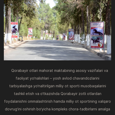
Qorabayir otlari mahorat maktabining asosiy vazifalari va
faoliyat yo‘nalishlari – yosh avlod chavandozlarini
tarbiyalashga yo‘naltirilgan milliy ot sporti musobaqalarini
tashkil etish va o‘tkazishda Qorabayir zotli otlardan
foydalanishni ommalashtirish hamda milliy ot sportining xalqaro
dovrug‘ini oshirish bo‘yicha kompleks chora-tadbirlarni amalga