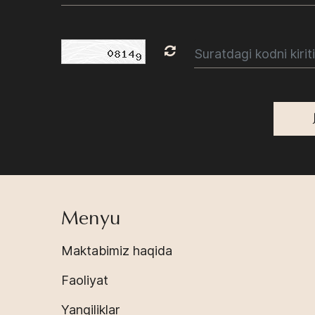
Menyu
Maktabimiz haqida
Faoliyat
Yangiliklar