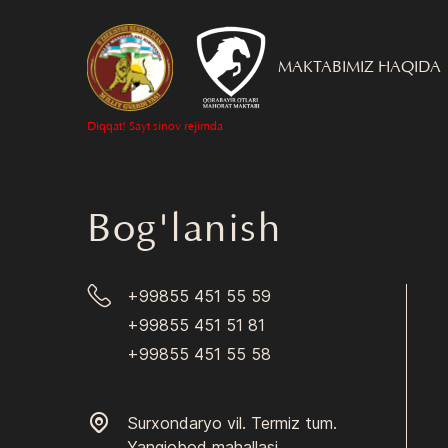
MAKTABIMIZ HAQIDA
Diqqat! Sayt sinov rejimda
Bog'lanish
+99855 451 55 59
+99855 451 51 81
+99855 451 55 58
Surxondaryo vil. Termiz tum.
Yangiobod mahallasi