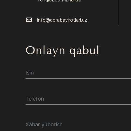
info@qorabayirotlari.uz
Onlayn qabul